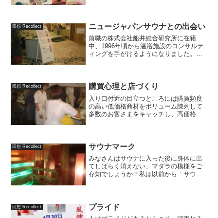
知らせが発表されました。原因は施設の
老朽化。修繕でしのげる限界を超えてし
まったということです。現在の施設は昭
和61年に新築さ...
ニュージャパンサウナとの出会い
回想 Recollect
前職の株式会社船井総合研究所に在籍
中、1996年頃から温浴施設のコンサルテ
ィングを手がけるようになりました。温
浴業界向けのセミナーを企画し、はじめ
て東京で開催したところ大盛況だったた
め、調子に乗って2回目のセミナーを大阪
で開催しました。その...
購買心理と店づくり
回想 Recollect
入り口付近の目立つところには購買頻度
の高い低価格商材をボリューム陳列して
多数のお客さまをキャッチし、高価格・
高粗利な商材は対面の接客や使用時体験
などでじっくり売り込む。これは度々お
伝えしてきた小売店の店づくり、売場づ
くりのセオリーです。もし...
サウナマーク
回想 Recollect
みなさんはサウナに入った後に身体に出
てしばらく消えない、マダラの模様をご
存知でしょうか？私は以前から「サウナ
マーク」と呼んでいました。一部のサウ
ナファンからは「あまみ」「ロウリュ
桜」等とも呼ばれているようですが、正
式な名称は日本語にはまだあ...
プライド
回想 Recollect