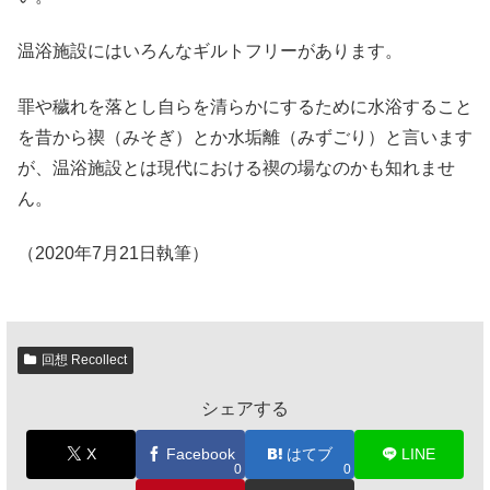
温浴施設にはいろんなギルトフリーがあります。
罪や穢れを落とし自らを清らかにするために水浴すること
を昔から禊（みそぎ）とか水垢離（みずごり）と言います
が、温浴施設とは現代における禊の場なのかも知れませ
ん。
（2020年7月21日執筆）
回想 Recollect
シェアする
X
Facebook
はてブ
LINE
0
0