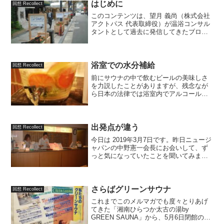
はじめに
回想 Recollect
このコンテンツは、望月 義尚（株式会社
アクトパス 代表取締役）が温浴コンサル
タントとして過去に発信してきたブログ
「一番風呂日記」や、有料メールマガジ
ン「日刊アクトパスニュース」の記事の
中から、かつてのニュージャパンサウナ
での仕事から得た学び...
浴室での水分補給
回想 Recollect
前にサウナの中で飲むビールの美味しさ
を力説したことがありますが、残念なが
ら日本の法律では浴室内でアルコールの
提供はできません。酒に酔っての入浴に
はリスクもあるので、おそらく今後も法
的に許可されることはないでしょう。し
かし、ビールでなくても、...
出発点が違う
回想 Recollect
今日は 2019年3月7日です。昨日ニュージ
ャパンの中野憲一会長にお会いして、ず
っと気になっていたことを聞いてみまし
た。気になっていたことというのは、
「お迎えとお見送り」の話。私が顧問コ
ンサルタントとして毎月お邪魔していた
当時、会議が終わっ...
さらばグリーンサウナ
回想 Recollect
これまでこのメルマガでも度々とりあげ
てきた「湘南ひらつか太古の湯by
GREEN SAUNA」から、5月6日閉館のお