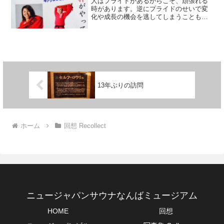
人はプライドがあるからこそ、頑張れる
時があります。逆にプライドのせいで変
化や成長の機会を逃してしまうことも。
昨日facebookを見ていたら、ニュージャ
パンサウナのロウリュイベントにプロ熱
波師さんたちが登場しているのを見て、
びっくりしました...
13年ぶりの訪問
ホーム
回想 Recollect
ニュージャパンサウナなんばミュージアム
HOME
回想