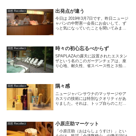
サウナ スパプラザで開催されているサウ
ナフェスタ。単なる集客イベントではな
く、サウナの魅力への...
出発点が違う
回想 Recollect
今日は 2019年3月7日です。昨日ニュージ
ャパンの中野憲一会長にお会いして、ず
っと気になっていたことを聞いてみまし
た。気になっていたことというのは、
「お迎えとお見送り」の話。私が顧問コ
ンサルタントとして毎月お邪魔していた
当時、会議が終わっ...
時々の初心忘るべからず
回想 Recollect
SPAPLAZAの露天に設置されたエスタン
ザという名のこのガーデンチェアは、座
り心地、耐久性、省スペース性と３拍子
揃った素晴らしい製品でしたが、当時日
本では販売されておらず、ニュージャパ
ンで聞いたところヨーロッパで直接買い
つけたとのことでした。
隅々感
回想 Recollect
ニュージャパンサウナのマッサージやア
カスリの技術には特別なクオリティがあ
りました。それは、トップ自らのこだわ
りに支えられていたのです。
小原庄助マーケット
回想 Recollect
「小原庄助（おはらしょうすけ）」とい
うのは、民謡「会津磐梯山」の囃子詞(は