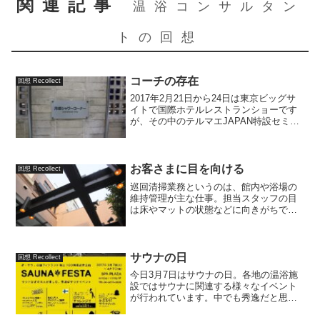
関連記事
温浴コンサルタン
トの回想
コーチの存在
回想 Recollect
2017年2月21日から24日は東京ビッグサ
イトで国際ホテルレストランショーです
が、その中のテルマエJAPAN特設セミナ
ー会場で24日12時〜13時45分にパネルデ
ィスカッションがあります。タイトルは
「激論！どうなる日本のサウナの未
来」。司...
お客さまに目を向ける
回想 Recollect
巡回清掃業務というのは、館内や浴場の
維持管理が主な仕事。担当スタッフの目
は床やマットの状態などに向きがちで
す。それは当然のことなのですが、温浴
施設は工場ではなくてサービス業。利用
するお客さまに満足してもらってなんぼ
の商売ですから、作業に埋没...
サウナの日
回想 Recollect
今日3月7日はサウナの日。各地の温浴施
設ではサウナに関連する様々なイベント
が行われています。中でも秀逸だと思っ
たのは大阪なんばにあるニュージャパン