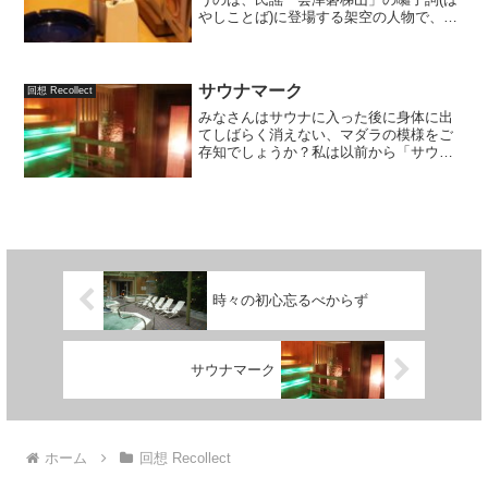
やしことば)に登場する架空の人物で、モ
デルが実在したという話もあります。私
は母からこの名前を教わりましたが、
「朝寝、朝酒、朝湯が大好きで、それで
身上(しんしょう)つぶ...
サウナマーク
回想 Recollect
みなさんはサウナに入った後に身体に出
てしばらく消えない、マダラの模様をご
存知でしょうか？私は以前から「サウナ
マーク」と呼んでいました。一部のサウ
ナファンからは「あまみ」「ロウリュ
桜」等とも呼ばれているようですが、正
式な名称は日本語にはまだあ...
時々の初心忘るべからず
サウナマーク
ホーム
回想 Recollect