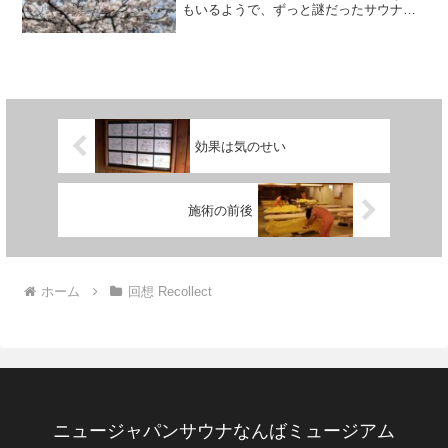
もいるようで、ずっと謎だったサウナ入
浴後に皮膚に出る「サウナマーク」「あ
まみ」「ロウリュ桜」などと呼ばれる斑
模様の不思議に迫る記事を見つけまし
た。昨年末くらいからスター...
効果は気のせい
施術の前後
ホーム
回想 Recollect
ニュージャパンサウナなんばミュージアム