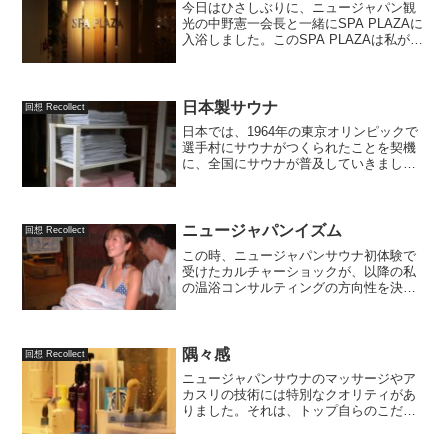
今日はひさしぶりに、ニュージャパン観
光の中野憲一会長と一緒にSPA PLAZAに
入浴しました。このSPA PLAZAは私が温
浴の道(?)に魅入られた原点ともいうべき
店で、最高の品質を誇るサウナと、トコ
ロテン式と呼ばれるワンウェイの利用動
線が...
日本製サウナ
回想 Recollect
日本では、1964年の東京オリンピックで
選手村にサウナがつくられたことを契機
に、全国にサウナが普及していきまし
た。そこから半世紀。これまでの日本の
サウナはヨーロッパのサウナの模倣、言
葉を選ばずに言うと劣化版コピーであっ
たと思います。「発汗す...
ニュージャパンイズム
回想 Recollect
この時、ニュージャパンサウナ初体験で
受けたカルチャーショックが、以降の私
の温浴コンサルティングの方向性を決定
づけたと言ってもいいと思います。
隅々感
回想 Recollect
ニュージャパンサウナのマッサージやア
カスリの技術には特別なクオリティがあ
りました。それは、トップ自らのこだわ
りに支えられていたのです。