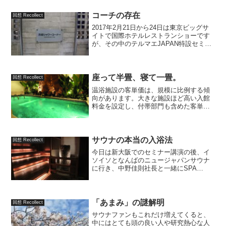
コーチの存在
回想 Recollect
2017年2月21日から24日は東京ビッグサ
イトで国際ホテルレストランショーです
が、その中のテルマエJAPAN特設セミナ
ー会場で24日12時〜13時45分にパネルデ
ィスカッションがあります。タイトルは
「激論！どうなる日本のサウナの未
来」。司...
座って半畳、寝て一畳。
回想 Recollect
温浴施設の客単価は、規模に比例する傾
向があります。大きな施設ほど高い入館
料金を設定し、付帯部門も含めた客単価
が高くなっているのです。これはよく考
えると不思議なことです。例えばでっか
いレストランだからと言って、高い料金
を設定するなんてことはあ...
サウナの本当の入浴法
回想 Recollect
今日は新大阪でのセミナー講演の後、イ
ソイソとなんばのニュージャパンサウナ
に行き、中野佳則社長と一緒にSPA
PLAZAに入りました。その昔、私にサウ
ナの本当の入浴法を教えてくれたのは中
野社長だったのですが、ご一緒するのは
久しぶりでした。 中...
「あまみ」の謎解明
回想 Recollect
サウナファンもこれだけ増えてくると、
中にはとても頭の良い人や研究熱心な人